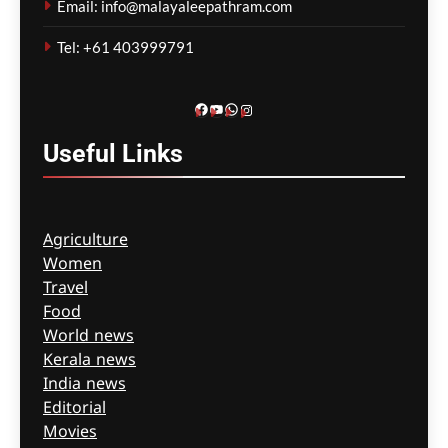
Email: info@malayaleepathram.com
വയോധികർ മരിച്ച
സംഭവം; മെൽബൺ സെന്റ്
Tel: +61 403999791
ബേസിൽസ് അധികൃതർ
കൊറോണിയൽ
ഇൻക്വസ്റ്റിൽ ഹാജരായി
Facebook
YouTube
WhatsApp
Instagram
ഗീത ദാസ്‌
14 hours ago
0
Useful
Links
Agriculture
Women
Travel
Food
World news
Kerala news
India news
Editorial
Movies