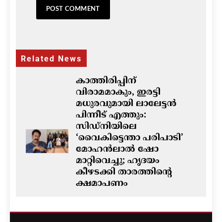
Related News
കാത്തിരിപ്പിന്
വിരാമമാകും, ഇരട്ടി
മധുരവുമായി ലാലേട്ടൻ
പിന്നീട് എത്തും:
സിഡ്നിയിലെ
‘വൈകിട്ടെന്താ പരിപാടി’
മോഹൻലാൽ ഷോ
മാറ്റിവെച്ചു; ഹൃദയം
കീഴടക്കി താരത്തിന്റെ
ക്ഷമാപണം
ഗീത ദാസ്‌
14 hours ago
0