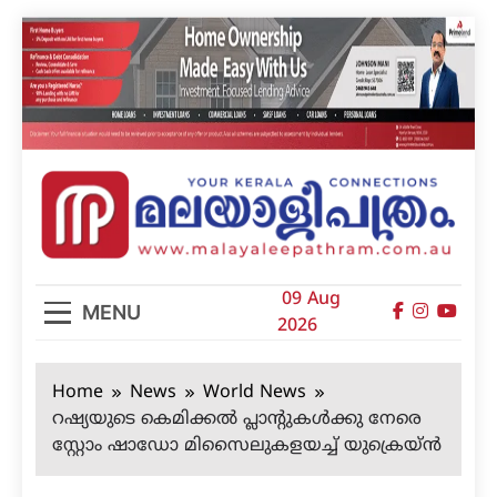
Skip
to
content
മലയാളിപത്രം
09 Aug
MENU
2026
Home
News
World News
റഷ്യയുടെ കെമിക്കല്‍ പ്ലാന്റുകള്‍ക്കു നേരെ
സ്റ്റോം ഷാഡോ മിസൈലുകളയച്ച് യുക്രെയ്ന്‍