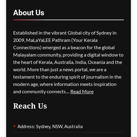
ഓസ്‌ട്രേലിയയിൽ ഭവന
പ്രതിസന്ധിയും വിസ നിയമ
About
Us
മാറ്റങ്ങളും; ലേബർ
സർക്കാരിനെതിരെ
പ്രതിപക്ഷം,
Established in the vibrant Global city of Sydney in
പ്രവാസികളിൽ ആശങ്ക
2009, MaLaYaLEE Pathram (Your Kerala
ഗീത ദാസ്‌
14 hours ago
0
Connections) emerged as a beacon for the global
Malayalam community, providing a digital window to
the heart of Kerala, Australia, India, Oceania and the
ജീവനക്കാരുടെ ക്ഷാമം –
world. More than just a news portal, we are a
സിഡ്നി
testament to the enduring spirit of journalism in the
വിമാനത്താവളത്തിൽ
modern age, where information meets inspiration
നൂറിലധികം സർവീസുകൾ
and community connects....
Read More
വൈകി
Reach Us
ഗീത ദാസ്‌
14 hours ago
0
Address: Sydney, NSW, Australia
കോവിഡ് ബാധിച്ച് 50