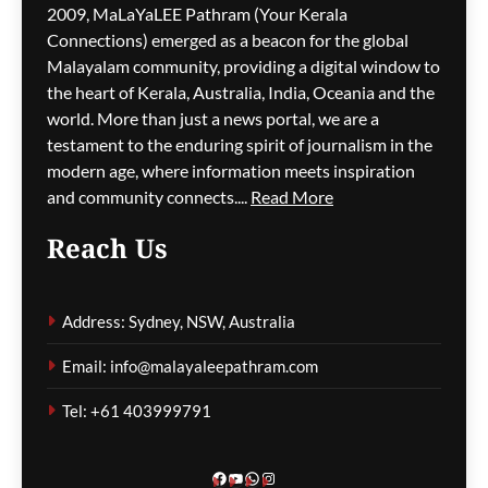
2009, MaLaYaLEE Pathram (Your Kerala
ago
0
Connections) emerged as a beacon for the global
മഴക്കെടുതി തുടരുന്നു; 762
Malayalam community, providing a digital window to
വീടുകൾ തകർന്നു, മരണം
the heart of Kerala, Australia, India, Oceania and the
28 ആയി
world. More than just a news portal, we are a
testament to the enduring spirit of journalism in the
മെഹ്റു ഇസ്മായില്‍
5 hours
modern age, where information meets inspiration
ago
0
and community connects....
Read More
Reach Us
ആയുധക്ഷാമ റിപ്പോർട്ടിൽ
Address: Sydney, NSW, Australia
ട്രംപ്–ഹെഗ്‌സെത്ത്
ഭിന്നതയെന്ന
Email: info@malayaleepathram.com
റിപ്പോർട്ടുകൾ; വൈറ്റ്
ഹൗസ് നിഷേധിച്ചു
Tel: +61 403999791
മെഹ്റു ഇസ്മായില്‍
5 hours
ago
0
Facebook
YouTube
WhatsApp
Instagram