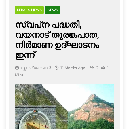
KERALA NEWS
NEWS
സ്വപ്‌ന പദ്ധതി,
വയനാട് തുരങ്കപാത,
നിര്‍മാണ ഉദ്ഘാടനം
ഇന്ന്
0
സ്റ്റാഫ് ലേഖകൻ
11 Months Ago
1
Mins