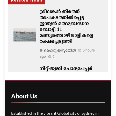
Related News
ശ്രീലങ്കൻ തീരത്ത്
അപകടത്തിൽപ്പെട്ട
ഇന്ത്യൻ മത്സ്യബന്ധന
ബോട്ട്; 11
മത്സ്യത്തൊഴിലാളികളെ
രക്ഷപ്പെടുത്തി
മെഹ്റു ഇസ്മായില്‍
5 hours
ago
0
നീറ്റ്-യുജി ചോദ്യപേപ്പർ
ചോർച്ച; ഡിജിറ്റൽ
തെളിവുകൾ ഒഴിവാക്കാൻ
കൈയെഴുത്തും പ്രിന്റ്
പകർപ്പുകളും
About
Us
ഉപയോഗിച്ചെന്ന്
സിബിഐ
Established in the vibrant Global city of Sydney in
മെഹ്റു ഇസ്മായില്‍
5 hours