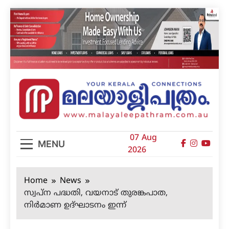
Skip
to
content
മലയാളിപത്രം
07 Aug
MENU
2026
Home
News
സ്വപ്‌ന പദ്ധതി, വയനാട് തുരങ്കപാത,
നിര്‍മാണ ഉദ്ഘാടനം ഇന്ന്