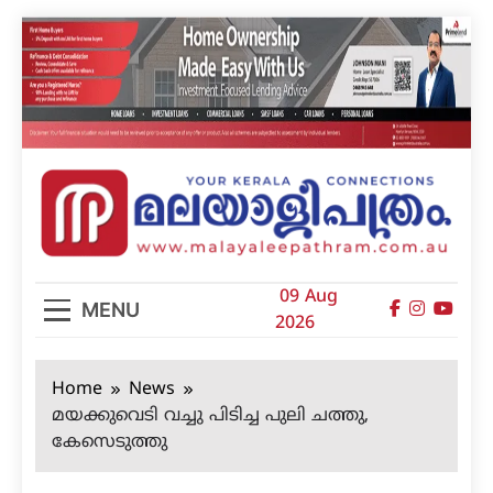
Skip
to
content
മലയാളിപത്രം
09 Aug
MENU
2026
Home
News
മയക്കുവെടി വച്ചു പിടിച്ച പുലി ചത്തു,
കേസെടുത്തു