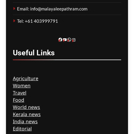
ലക്ഷം രൂപ പാരിതോഷികം
Email: info@malayaleepathram.com
മെഹ്റു ഇസ്മായില്‍
3 hours
Tel: +61 403999791
ago
0
Facebook
YouTube
WhatsApp
Instagram
Useful
Links
Agriculture
Women
Travel
Food
World news
Kerala news
India news
Editorial