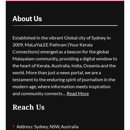
പരാജയമോ?
സ്ഥിരീകരിക്കാതെ എയർ
ഇന്ത്യ
About
Us
മെഹ്റു ഇസ്മായില്‍
3 hours
ago
0
Established in the vibrant Global city of Sydney in
2009, MaLaYaLEE Pathram (Your Kerala
Connections) emerged as a beacon for the global
ലോക അണ്ടർ-20
അത്ലറ്റിക്സ്; ഇന്ത്യയ്ക്ക്
Malayalam community, providing a digital window to
മൂന്ന് മെഡലുകൾ
the heart of Kerala, Australia, India, Oceania and the
world. More than just a news portal, we are a
മെഹ്റു ഇസ്മായില്‍
3 hours
testament to the enduring spirit of journalism in the
ago
0
modern age, where information meets inspiration
and community connects....
Read More
Reach Us
അർജുൻ ആയങ്കിയെ
പിടികൂടാൻ സഹായിച്ച
Address: Sydney, NSW, Australia
ഓട്ടോ ഡ്രൈവർക്ക് ഒരു