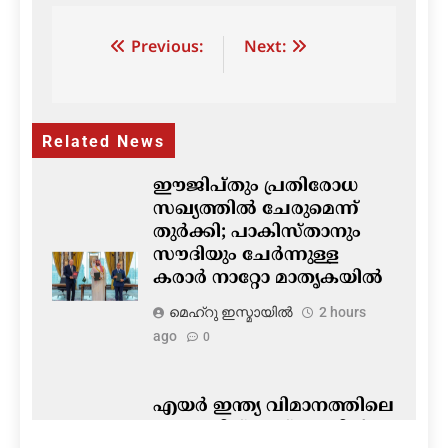
Post
Previous:
Next:
navigation
Related News
ഈജിപ്തും പ്രതിരോധ
സഖ്യത്തിൽ ചേരുമെന്ന്
തുർക്കി; പാകിസ്താനും
സൗദിയും ചേർന്നുള്ള
കരാർ നാറ്റോ മാതൃകയിൽ
മെഹ്റു ഇസ്മായില്‍
2 hours
ago
0
എയർ ഇന്ത്യ വിമാനത്തിലെ
പൈലറ്റിന് ഡ്രഗ് ടെസ്റ്റിൽ