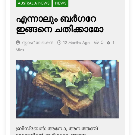
AUSTRALIA NEWS
NEWS
എന്നാലും ബര്‍ഗറേ
ഇങ്ങനെ ചതിക്കാമോ
0
സ്റ്റാഫ് ലേഖകൻ
12 Months Ago
1
Mins
ബ്രിസ്‌ബേന്‍: അമ്പോ, അമ്പത്തഞ്ച്