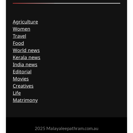
Agriculture
Women
Travel
Food
World news
Kerala news
India news
Editorial
Movies
Creatives
Life
Matrimony
2025 Malayaleepathram.com.au