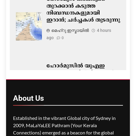
തുറക്കാൻ കടുത്ത
നിബന്ധനകളുമായി
ഇറാൻ; ചർച്ചകൾ തുടരുന്നു
മെഹ്റു ഇസ്മായില്‍
4 hours
ago
0
ഹോർമുസിൽ യുഎഇ
എണ്ണക്കപ്പലിന് മിസൈൽ
ആക്രമണം; ഇറാനെതിരെ
ആരോപണം
About
Us
മെഹ്റു ഇസ്മായില്‍
5 hours
ago
0
Established in the vibrant Global city of Sydney in
2009, MaLaYaLEE Pathram (Your Kerala
Connections) emerged as a beacon for the global
ജെ.ഡി. വാൻസ്