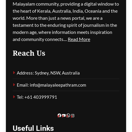
പ്രധാനമന്ത്രി മോദിയെ
Malayalam community, providing a digital window to
വിളിച്ചു; ഇന്ത്യ–യുഎസ്
the heart of Kerala, Australia, India, Oceania and the
ബന്ധം ചർച്ചയായി
world. More than just a news portal, we are a
testament to the enduring spirit of journalism in the
മെഹ്റു ഇസ്മായില്‍
5 hours
modern age, where information meets inspiration
ago
0
and community connects....
Read More
Reach Us
അർജുൻ ആയങ്കി
അറസ്റ്റിൽ; കണ്ണൂരിൽനിന്ന്
Address: Sydney, NSW, Australia
പിടികൂടി
Email: info@malayaleepathram.com
മെഹ്റു ഇസ്മായില്‍
5 hours
ago
0
Tel: +61 403999791
Facebook
YouTube
WhatsApp
Instagram
Useful
Links