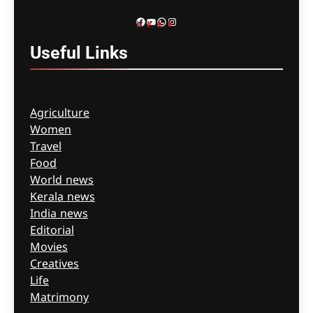
കൊറോണിയൽ
ഇൻക്വസ്റ്റിൽ ഹാജരായി
Facebook
YouTube
WhatsApp
Instagram
ഗീത ദാസ്‌
8 hours ago
0
Useful
Links
Agriculture
Women
Travel
Food
World news
Kerala news
India news
Editorial
Movies
Creatives
Life
Matrimony