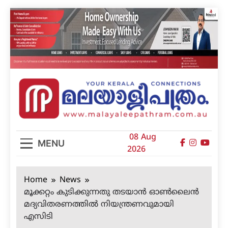
Skip
to
content
മലയാളിപത്രം
08 Aug
MENU
2026
Home
News
മൂക്കറ്റം കുടിക്കുന്നതു തടയാന്‍ ഓണ്‍ലൈന്‍
മദ്യവിതരണത്തില്‍ നിയന്ത്രണവുമായി
എസിടി