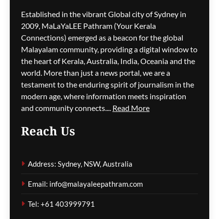
പ്രതിപക്ഷം,
Established in the vibrant Global city of Sydney in
പ്രവാസികളിൽ ആശങ്ക
2009, MaLaYaLEE Pathram (Your Kerala
ഗീത ദാസ്‌
8 hours ago
0
Connections) emerged as a beacon for the global
Malayalam community, providing a digital window to
the heart of Kerala, Australia, India, Oceania and the
ജീവനക്കാരുടെ ക്ഷാമം –
world. More than just a news portal, we are a
സിഡ്നി
testament to the enduring spirit of journalism in the
വിമാനത്താവളത്തിൽ
modern age, where information meets inspiration
നൂറിലധികം സർവീസുകൾ
and community connects....
Read More
വൈകി
Reach Us
ഗീത ദാസ്‌
8 hours ago
0
Address: Sydney, NSW, Australia
കോവിഡ് ബാധിച്ച് 50
Email: info@malayaleepathram.com
വയോധികർ മരിച്ച
സംഭവം; മെൽബൺ സെന്റ്
Tel: +61 403999791
ബേസിൽസ് അധികൃതർ