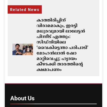
Related News
കാത്തിരിപ്പിന്
വിരാമമാകും, ഇരട്ടി
മധുരവുമായി ലാലേട്ടൻ
പിന്നീട് എത്തും:
സിഡ്നിയിലെ
‘വൈകിട്ടെന്താ പരിപാടി’
മോഹൻലാൽ ഷോ
മാറ്റിവെച്ചു; ഹൃദയം
കീഴടക്കി താരത്തിന്റെ
ക്ഷമാപണം
ഗീത ദാസ്‌
8 hours ago
0
ഓസ്‌ട്രേലിയയിൽ ഭവന
പ്രതിസന്ധിയും വിസ നിയമ
About
Us
മാറ്റങ്ങളും; ലേബർ
സർക്കാരിനെതിരെ