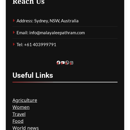
Reach Us
കുടിയേറ്റ നയത്തിലെ
തർക്കങ്ങൾ; യഥാർത്ഥ
Address: Sydney, NSW, Australia
പ്രശ്നങ്ങൾ
മറച്ചുവെക്കപ്പെടുന്നുവെന്ന്
Email: info@malayaleepathram.com
വിദഗ്ദ്ധർ
Tel: +61 403999791
ഗീത ദാസ്‌
11 hours ago
0
Facebook
YouTube
WhatsApp
Instagram
Useful
Links
Agriculture
Women
Travel
Food
World news