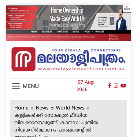
Skip
to
content
മലയാളിപത്രം
07 Aug
MENU
2026
Home
News
World News
കുട്ടികൾക്ക് സോഷ്യൽ മീഡിയ
വിലക്കാനൊരുങ്ങി കാനഡ; പുതിയ
നിയമനിർമ്മാണം പാർലമെന്റിൽ