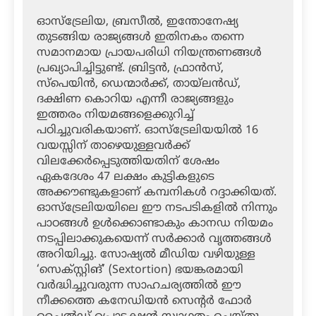
ഓസ്‌ട്രേലിയ, ബ്രസീൽ, ഇന്തോനേഷ്യ
തുടങ്ങിയ രാജ്യങ്ങൾ ഇതിനകം തന്നെ
സമാനമായ പ്രായപരിധി നിയന്ത്രണങ്ങൾ
പ്രഖ്യാപിച്ചിട്ടുണ്ട്. ബ്രിട്ടൻ, ഫ്രാൻസ്,
സ്പെയിൻ, ഡെന്മാർക്ക്, തായ്‌ലൻഡ്,
ദക്ഷിണ കൊറിയ എന്നീ രാജ്യങ്ങളും
ഇത്തരം നിയമങ്ങളെക്കുറിച്ച്
പഠിച്ചുവരികയാണ്. ഓസ്‌ട്രേലിയയിൽ 16
വയസ്സിന് താഴെയുള്ളവർക്ക്
വിലക്കേർപ്പെടുത്തിയതിന് ശേഷം
ഏകദേശം 47 ലക്ഷം കുട്ടികളുടെ
അക്കൗണ്ടുകളാണ് കമ്പനികൾ റദ്ദാക്കിയത്.
ഓസ്‌ട്രേലിയയിലെ ഈ നടപടികളിൽ നിന്നും
പാഠങ്ങൾ ഉൾക്കൊണ്ടാകും കാനഡ നിയമം
നടപ്പിലാക്കുകയെന്ന് സർക്കാർ വൃത്തങ്ങൾ
അറിയിച്ചു. സോഷ്യൽ മീഡിയ വഴിയുള്ള
‘സെക്സ്റ്റിങ്’ (Sextortion) ഭയങ്കരമായി
വർദ്ധിച്ചുവരുന്ന സാഹചര്യത്തിൽ ഈ
നീക്കത്തെ കനേഡിയൻ സെന്റർ ഫോർ