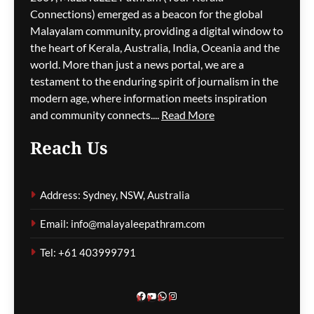
Connections) emerged as a beacon for the global
ബിജെപിയിൽ
പൊട്ടിത്തെറി;
Malayalam community, providing a digital window to
കോതമംഗലത്ത് ജനറൽ
the heart of Kerala, Australia, India, Oceania and the
സെക്രട്ടറിമാർ രാജിവച്ചു
world. More than just a news portal, we are a
testament to the enduring spirit of journalism in the
ഗീത ദാസ്‌
12 hours ago
0
modern age, where information meets inspiration
and community connects....
Read More
Reach Us
ചീഞ്ഞളിഞ്ഞ്
കോതമംഗലം;
Address: Sydney, NSW, Australia
നഗരസഭയിലെ
മാലിന്യനീക്കം
Email: info@malayaleepathram.com
അവതാളത്തിൽ
Tel: +61 403999791
ഗീത ദാസ്‌
12 hours ago
0
Facebook
YouTube
WhatsApp
Instagram