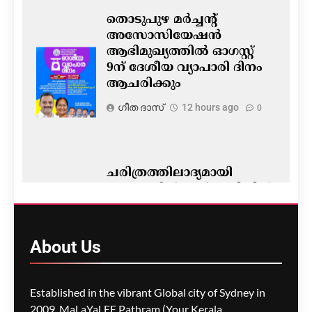
തൊടുപുഴ മർച്ചന്റ്
അസോസിയേഷൻ
ആഭിമുഖ്യത്തിൽ ഓഗസ്റ്റ്
9ന് ദേശീയ വ്യാപാരി ദിനം
ആചരിക്കും
ഗീത ദാസ്‌
12 hours ago
0
ചരിത്രത്തിലാദ്യമായി
ചൈനയിൽ കൽക്കരിയിൽ
നിന്നുള്ള വൈദ്യുതി
ഉൽപ്പാദനം പകുതിയിൽ
താഴെയായി കുറഞ്ഞു
About
Us
ഗീത ദാസ്‌
12 hours ago
0
Established in the vibrant Global city of Sydney in
2009, MaLaYaLEE Pathram (Your Kerala