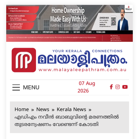
Skip
to
content
മലയാളിപത്രം
07 Aug
MENU
2026
Home
News
Kerala News
എഡിഎം നവീന്‍ ബാബുവിന്റെ മരണത്തില്‍
തുടരന്വേഷണം വേണ്ടെന്ന് കോടതി