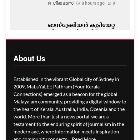
ഗീത ദാസ്‌
8 hours ago
0
ഓസ്‌ട്രേലിയൻ കുടിയേറ്റ
നിയമങ്ങളിൽ നിർണ്ണായക
മാറ്റം- ഡയറക്ഷൻ 119′
പ്രാബല്യത്തിൽ; നാട്ടിൽ
നിന്നുള്ള വിസ
About
Us
അപേക്ഷകൾ വൈകാൻ
സാധ്യത
Established in the vibrant Global city of Sydney in
ഗീത ദാസ്‌
9 hours ago
0
2009, MaLaYaLEE Pathram (Your Kerala
Connections) emerged as a beacon for the global
പോർട്ട് അഡലെയ്ഡിൽ
സൾഫർ തീപിടിത്തം;
Malayalam community, providing a digital window to
വിഷപുക പടരുന്നു,
the heart of Kerala, Australia, India, Oceania and the
അടിയന്തര ഒഴിപ്പിക്കൽ
world. More than just a news portal, we are a
നിർദേശം
testament to the enduring spirit of journalism in the
modern age, where information meets inspiration
ഗീത ദാസ്‌
9 hours ago
0
and community connects....
Read More