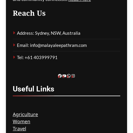
Reach Us
കുടിയേറ്റ നയത്തിലെ
തർക്കങ്ങൾ; യഥാർത്ഥ
Address: Sydney, NSW, Australia
പ്രശ്നങ്ങൾ
മറച്ചുവെക്കപ്പെടുന്നുവെന്ന്
Email: info@malayaleepathram.com
വിദഗ്ദ്ധർ
Tel: +61 403999791
ഗീത ദാസ്‌
9 hours ago
0
Facebook
YouTube
WhatsApp
Instagram
Useful
Links
Agriculture
Women
Travel