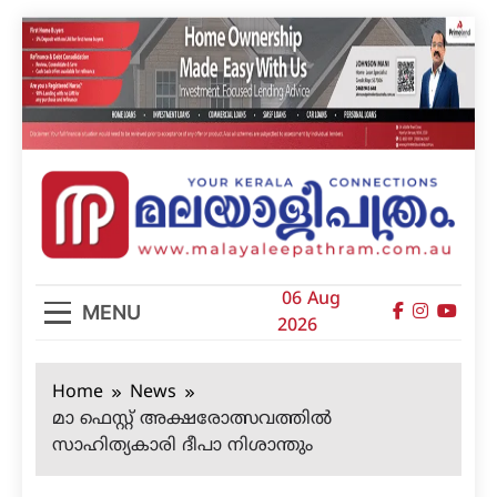
Skip
to
content
മലയാളിപത്രം
06 Aug
MENU
2026
Home
News
മാ ഫെസ്റ്റ് അക്ഷരോത്സവത്തില്‍
സാഹിത്യകാരി ദീപാ നിശാന്തും