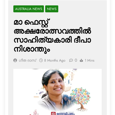
AUSTRALIA NEWS
NEWS
മാ ഫെസ്റ്റ്
അക്ഷരോത്സവത്തില്‍
സാഹിത്യകാരി ദീപാ
നിശാന്തും
0
ഗീത ദാസ്‌
8 Months Ago
1 Mins