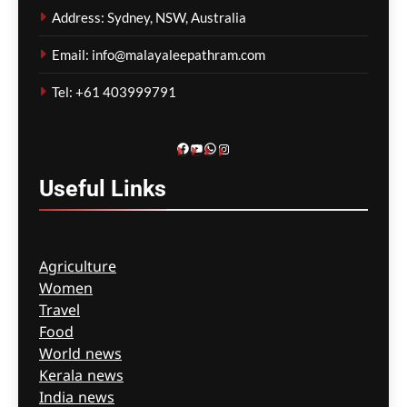
ബില്ലിംഗിൽ റെക്കോർഡ്
Address: Sydney, NSW, Australia
വർദ്ധനവ്; ജിപി
സന്ദർശനങ്ങൾ കൂടുതൽ
Email: info@malayaleepathram.com
സൗജന്യമാകും
Tel: +61 403999791
ഗീത ദാസ്‌
7 hours ago
0
Facebook
YouTube
WhatsApp
Instagram
Useful
Links
Agriculture
Women
Travel
Food
World news
Kerala news
India news