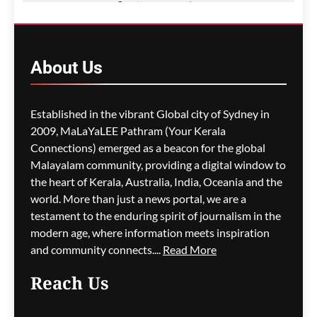
നിന്ന് ഏഷ്യൻ
രാജ്യങ്ങളിലേക്ക് നേരിട്ടുള്ള
വിയറ്റ്ജെറ്റ് വിമാന
സർവീസ് പ്രഖ്യാപിച്ചു
About
Us
ഗീത ദാസ്‌
6 hours ago
0
Established in the vibrant Global city of Sydney in
2009, MaLaYaLEE Pathram (Your Kerala
Connections) emerged as a beacon for the global
സിഡ്നി മലയാളി
അസോസിയേഷൻ
Malayalam community, providing a digital window to
ഗോൾഡൻ ജൂബിലി
the heart of Kerala, Australia, India, Oceania and the
ആഘോഷവും ഓണം
world. More than just a news portal, we are a
സംഗീത സന്ധ്യയും ഓഗസ്റ്റ്
testament to the enduring spirit of journalism in the
15-ന്
modern age, where information meets inspiration
and community connects....
Read More
ഗീത ദാസ്‌
7 hours ago
0
Reach Us
മെഡികെയർ ബൾക്ക്