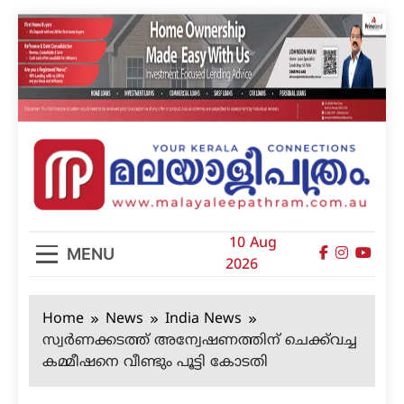
Skip
to
content
മലയാളിപത്രം
10 Aug
MENU
2026
Home
News
India News
സ്വര്‍ണക്കടത്ത് അന്വേഷണത്തിന് ചെക്ക്‌വച്ച
കമ്മീഷനെ വീണ്ടും പൂട്ടി കോടതി