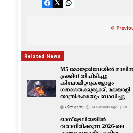
Facebook
Twitter
LinkedIn
Post
Previou
navigation
Related News
M5 മോട്ടോർവേയിൽ മാലിന്
ട്രക്കിന് തീപിടിച്ചു;
കിലോമീറ്ററുകളോളം
ഗതാഗതക്കുരുക്ക്, മലയാളി
യാത്രികരെയും ബാധിച്ചു
ഗീത ദാസ്‌
34 Seconds Ago
0
ഓസ്‌ട്രേലിയയിൽ
വരാനിരിക്കുന്ന 2026-ലെ