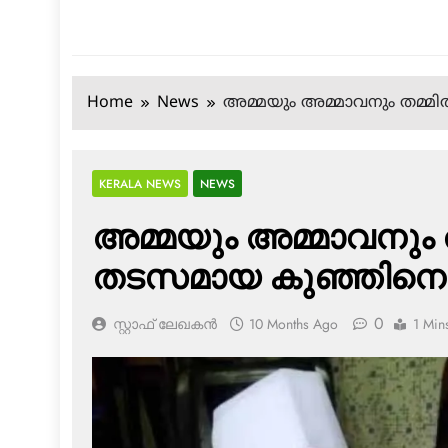
Home
News
അമ്മയും അമ്മാവനും തമ്മ
KERALA NEWS
NEWS
അമ്മയും അമ്മാവനും ത
തടസമായ കുഞ്ഞിനെ
0
സ്റ്റാഫ് ലേഖകൻ
10 Months Ago
1 Min