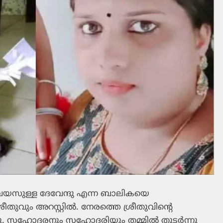
വയസുള്ള ദേവേന്ദു എന്ന ബാലികയെ
തുവും അറസ്റ്റില്‍. നേരത്തെ ശ്രീതുവിന്റെ
നു. സഹോദരനും സഹോദരിയും തമ്മില്‍ തുടര്‍ന്നു