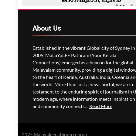
കാനേഷുമാരി; പുതിയ
മാറ്റങ്ങളോടെ ഓഗസ്റ്റ് 11-ന്
ആരംഭിക്കും
ഗീത ദാസ്‌
8 Minutes Ago
0
About
Us
Established in the vibrant Global city of Sydney in
2009, MaLaYaLEE Pathram (Your Kerala
Connections) emerged as a beacon for the global
Malayalam community, providing a digital windo
to the heart of Kerala, Australia, India, Oceania a
the world. More than just a news portal, we are a
testament to the enduring spirit of journalism in t
modern age, where information meets inspiration
and community connects....
Read More
2025 Malayaleepathram.com.au