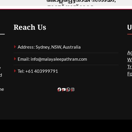
കൊല്ലപ്പെട്ടതായി സംശയം;
അഞ്ച് നായ്ക്കളെ
ദയാവധത്തിനായി
ഷെൽട്ടറിലേക്ക് മാറ്റി
U
Reach Us
ഗീത ദാസ്‌
10 Minutes Ago
0
Address: Sydney, NSW, Australia
Ag
Email: info@malayaleepathram.com
W
Tr
w
Tel: +61 403999791
F
nd
he
Facebook
YouTube
WhatsApp
Instagram