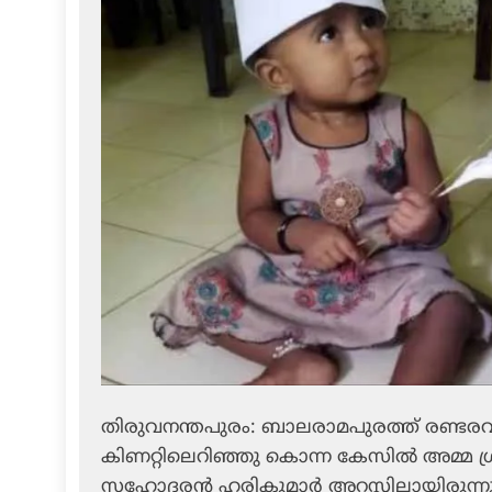
തിരുവനന്തപുരം: ബാലരാമപുരത്ത് രണ്ടര
കിണറ്റിലെറിഞ്ഞു കൊന്ന കേസില്‍ അമ്മ ശ്രീ
സഹോദരന്‍ ഹരികുമാര്‍ അറസ്റ്റിലായിരുന്