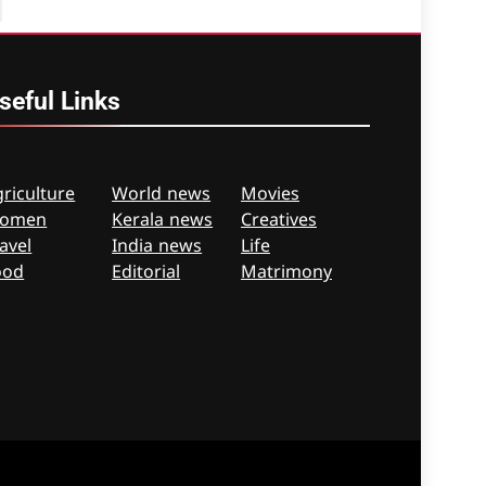
seful
Links
riculture
World news
Movies
omen
Kerala news
Creatives
avel
India news
Life
ood
Editorial
Matrimony