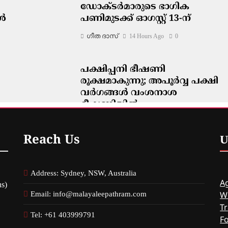
ഡോക്ടർമാരുടെ ഭാഗിക
കൾ
പണിമുടക്ക് ഓഗസ്റ്റ് 13-ന്
ഗീത ദാസ്‌
14 Hours Ago
0
പക്ഷിപ്പനി ഭീഷണി
രൂക്ഷമാകുന്നു; അപൂർവ്വ പക്ഷി
വർഗങ്ങൾ വംശനാശ
ഭീഷണിയിൽ
ഗീത ദാസ്‌
14 Hours Ago
0
Reach Us
U
Address: Sydney, NSW, Australia
Ag
s)
Email: info@malayaleepathram.com
W
Tr
Tel: +61 403999791
F