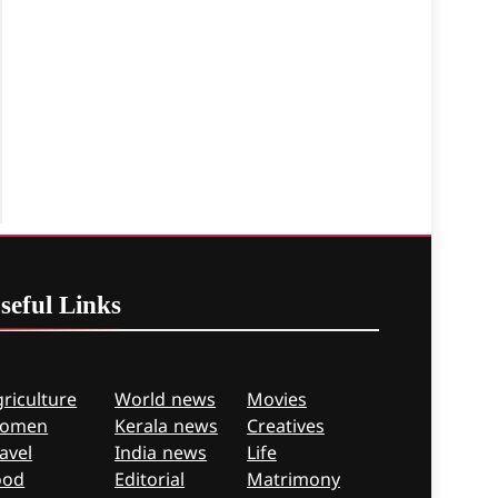
seful
Links
riculture
World news
Movies
omen
Kerala news
Creatives
avel
India news
Life
ood
Editorial
Matrimony