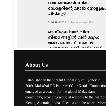
ദശലക്ഷത്തിലധികം
ഡോളറിന്റെ വ്യാജ നോട്ടു
പിടികൂടി
ഗീത ദാസ്‌
14 Hours Ago
0
ഓസ്‌ട്രേലിയൻ വിസ
നിയമങ്ങളിൽ വൻ മാറ്റം;
അപേക്ഷാ ഫീസുകൾ
കുത്തനെ കൂട്ടി, ഒൻഷോർ
അപേക്ഷകർക്ക് മുൻഗണന
ഗീത ദാസ്‌
14 Hours Ago
0
About
Us
Established in the vibrant Global city of Sydney in
2009, MaLaYaLEE Pathram (Your Kerala Connection
emerged as a beacon for the global Malayalam
community, providing a digital window to the heart of
Kerala, Australia, India, Oceania and the world. More