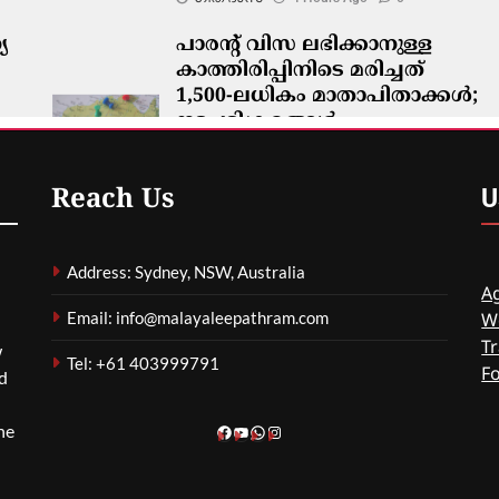
യ
പാരന്റ് വിസ ലഭിക്കാനുള്ള
കാത്തിരിപ്പിനിടെ മരിച്ചത്
1,500-ലധികം മാതാപിതാക്കൾ;
നടപടിക്രമങ്ങൾ
കർശനമാക്കാൻ സർക്കാർ
ഗീത ദാസ്‌
4 Hours Ago
0
U
Reach Us
Address: Sydney, NSW, Australia
Ag
Email: info@malayaleepathram.com
W
Tr
w
Tel: +61 403999791
F
nd
he
Facebook
YouTube
WhatsApp
Instagram