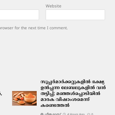
Website
browser for the next time I comment.
സൂപ്പർമാർക്കറ്റുകളിൽ ഭക്ഷ്യ
ഉൽപ്പന്ന ലേബലുകളിൽ വൻ
,
തട്ടിപ്പ്; മഞ്ഞൾപ്പൊടിയിൽ
മാരക വിഷാംശമെന്ന്
കണ്ടെത്തൽ
ഗീത ദാസ്‌
4 Hours Ago
0