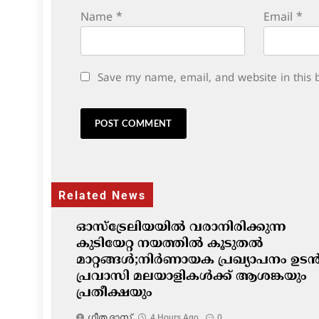
Name
*
Email
*
Save my name, email, and website in this 
Related News
ഓസ്‌ട്രേലിയയിൽ വരാനിരിക്കുന്ന
കുടിയേറ്റ നയത്തിൽ കൂടുതൽ
മാറ്റങ്ങൾ;നിർണായക പ്രഖ്യാപനം ഉടൻ
പ്രവാസി മലയാളികൾക്ക് ആശങ്കയും
പ്രതീക്ഷയും
ഗീത ദാസ്‌
4 Hours Ago
0