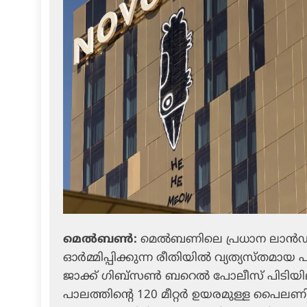
മെൽബൺ:
മെൽബണിലെ പ്രധാന ലാൻഡ്‌മ
ഓർമ്മിപ്പിക്കുന്ന രീതിയിൽ വ്യത്യസ്തമായ 
ജാക്ക് ഗിബ്സൺ ബറെൽ പോലീസ് പിടിയി
പാലത്തിന്റെ 120 മീറ്റർ ഉയരമുള്ള പൈലണിന്