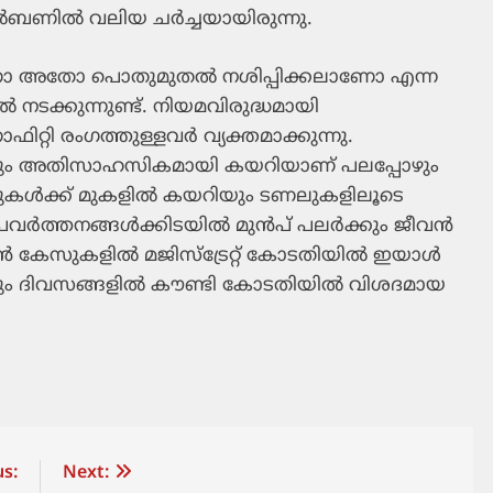
 മെൽബണിൽ വലിയ ചർച്ചയായിരുന്നു.
ണോ അതോ പൊതുമുതൽ നശിപ്പിക്കലാണോ എന്ന
്കുന്നുണ്ട്. നിയമവിരുദ്ധമായി
ഫിറ്റി രംഗത്തുള്ളവർ വ്യക്തമാക്കുന്നു.
ളിലും അതിസാഹസികമായി കയറിയാണ് പലപ്പോഴും
െയിനുകൾക്ക് മുകളിൽ കയറിയും ടണലുകളിലൂടെ
 പ്രവർത്തനങ്ങൾക്കിടയിൽ മുൻപ് പലർക്കും ജീവൻ
ള്ള മുൻ കേസുകളിൽ മജിസ്‌ട്രേറ്റ് കോടതിയിൽ ഇയാൾ
ാൽ, വരും ദിവസങ്ങളിൽ കൗണ്ടി കോടതിയിൽ വിശദമായ
s:
Next: