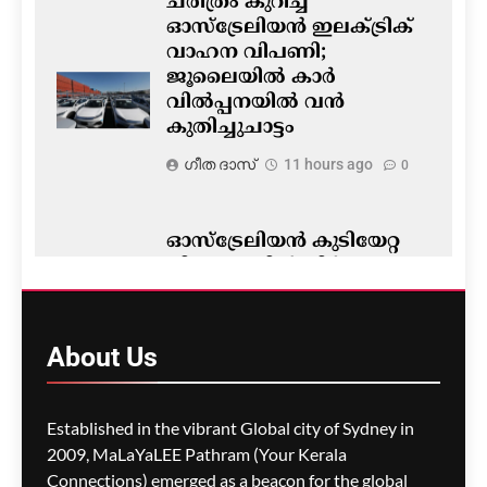
ചരിത്രം കുറിച്ച്
ഓസ്‌ട്രേലിയൻ ഇലക്ട്രിക്
വാഹന വിപണി;
ജൂലൈയിൽ കാർ
വിൽപ്പനയിൽ വൻ
കുതിച്ചുചാട്ടം
ഗീത ദാസ്‌
11 hours ago
0
ഓസ്‌ട്രേലിയൻ കുടിയേറ്റ
നിയമങ്ങളിൽ നിർണ്ണായക
മാറ്റം- ഡയറക്ഷൻ 119′
പ്രാബല്യത്തിൽ; നാട്ടിൽ
നിന്നുള്ള വിസ
About
Us
അപേക്ഷകൾ വൈകാൻ
സാധ്യത
Established in the vibrant Global city of Sydney in
ഗീത ദാസ്‌
12 hours ago
0
2009, MaLaYaLEE Pathram (Your Kerala
Connections) emerged as a beacon for the global
പോർട്ട് അഡലെയ്ഡിൽ