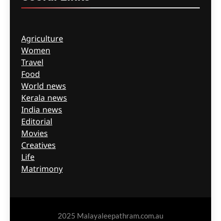
Agriculture
Women
Travel
Food
World news
Kerala news
India news
Editorial
Movies
Creatives
Life
Matrimony
2025 Malayaleepathram.com.au