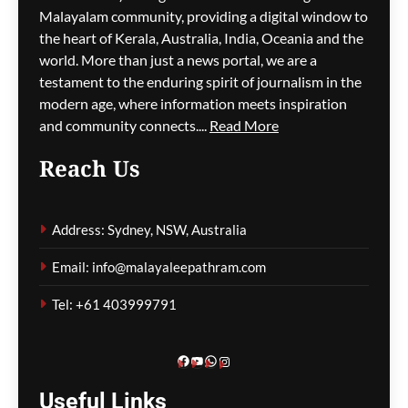
സൾഫർ തീപിടിത്തം;
Malayalam community, providing a digital window to
വിഷപുക പടരുന്നു,
the heart of Kerala, Australia, India, Oceania and the
അടിയന്തര ഒഴിപ്പിക്കൽ
world. More than just a news portal, we are a
നിർദേശം
testament to the enduring spirit of journalism in the
modern age, where information meets inspiration
ഗീത ദാസ്‌
12 hours ago
0
and community connects....
Read More
Reach Us
കുടിയേറ്റ നയത്തിലെ
തർക്കങ്ങൾ; യഥാർത്ഥ
Address: Sydney, NSW, Australia
പ്രശ്നങ്ങൾ
മറച്ചുവെക്കപ്പെടുന്നുവെന്ന്
Email: info@malayaleepathram.com
വിദഗ്ദ്ധർ
Tel: +61 403999791
ഗീത ദാസ്‌
12 hours ago
0
Facebook
YouTube
WhatsApp
Instagram
Useful
Links