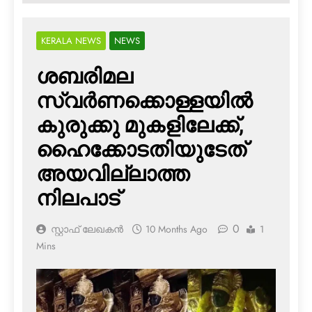
KERALA NEWS
NEWS
ശബരിമല
സ്വര്‍ണക്കൊള്ളയില്‍
കുരുക്കു മുകളിലേക്ക്,
ഹൈക്കോടതിയുടേത്
അയവില്ലാത്ത
നിലപാട്
0
സ്റ്റാഫ് ലേഖകൻ
10 Months Ago
1
Mins