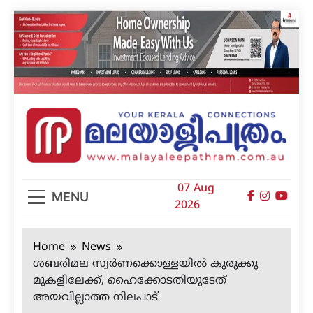
Skip
to
content
മലയാളിപത്രം
07 Aug
MENU
2026
Home
News
ശബരിമല സ്വര്‍ണക്കൊള്ളയില്‍ കുരുക്കു
മുകളിലേക്ക്, ഹൈക്കോടതിയുടേത്
അയവില്ലാത്ത നിലപാട്