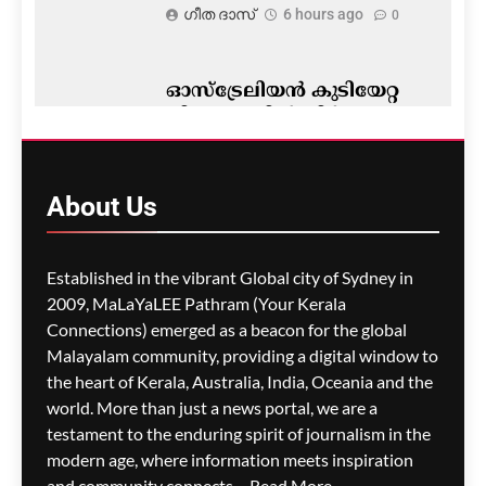
ഗീത ദാസ്‌
6 hours ago
0
ഓസ്‌ട്രേലിയൻ കുടിയേറ്റ
നിയമങ്ങളിൽ നിർണ്ണായക
മാറ്റം- ഡയറക്ഷൻ 119′
പ്രാബല്യത്തിൽ; നാട്ടിൽ
നിന്നുള്ള വിസ
About
Us
അപേക്ഷകൾ വൈകാൻ
സാധ്യത
Established in the vibrant Global city of Sydney in
ഗീത ദാസ്‌
6 hours ago
0
2009, MaLaYaLEE Pathram (Your Kerala
Connections) emerged as a beacon for the global
പോർട്ട് അഡലെയ്ഡിൽ
സൾഫർ തീപിടിത്തം;
Malayalam community, providing a digital window to
വിഷപുക പടരുന്നു,
the heart of Kerala, Australia, India, Oceania and the
അടിയന്തര ഒഴിപ്പിക്കൽ
world. More than just a news portal, we are a
നിർദേശം
testament to the enduring spirit of journalism in the
modern age, where information meets inspiration
ഗീത ദാസ്‌
6 hours ago
0
and community connects....
Read More