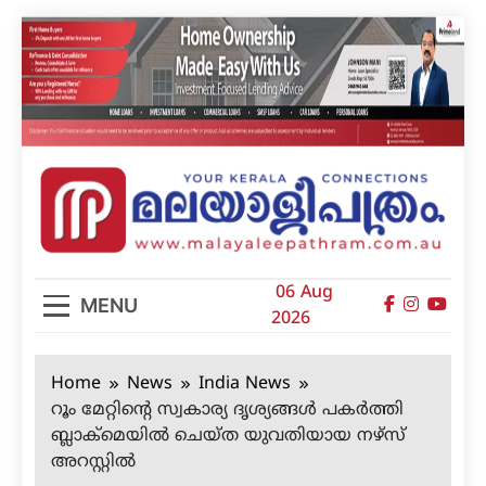
Skip
to
content
മലയാളിപത്രം
06 Aug
MENU
2026
Home
News
India News
റൂം മേറ്റിന്റെ സ്വകാര്യ ദൃശ്യങ്ങള്‍ പകര്‍ത്തി
ബ്ലാക്‌മെയില്‍ ചെയ്ത യുവതിയായ നഴ്‌സ്
അറസ്റ്റില്‍