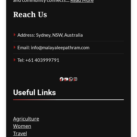
Reach Us
കുടിയേറ്റ നയത്തിലെ
തർക്കങ്ങൾ; യഥാർത്ഥ
Address: Sydney, NSW, Australia
പ്രശ്നങ്ങൾ
മറച്ചുവെക്കപ്പെടുന്നുവെന്ന്
Email: info@malayaleepathram.com
വിദഗ്ദ്ധർ
Tel: +61 403999791
ഗീത ദാസ്‌
6 hours ago
0
Facebook
YouTube
WhatsApp
Instagram
Useful
Links
Agriculture
Women
Travel