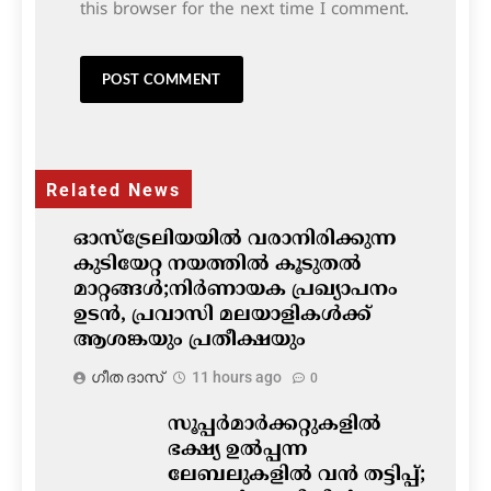
this browser for the next time I comment.
Related News
ഓസ്‌ട്രേലിയയിൽ വരാനിരിക്കുന്ന
കുടിയേറ്റ നയത്തിൽ കൂടുതൽ
മാറ്റങ്ങൾ;നിർണായക പ്രഖ്യാപനം
ഉടൻ, പ്രവാസി മലയാളികൾക്ക്
ആശങ്കയും പ്രതീക്ഷയും
ഗീത ദാസ്‌
11 hours ago
0
സൂപ്പർമാർക്കറ്റുകളിൽ
ഭക്ഷ്യ ഉൽപ്പന്ന
ലേബലുകളിൽ വൻ തട്ടിപ്പ്;