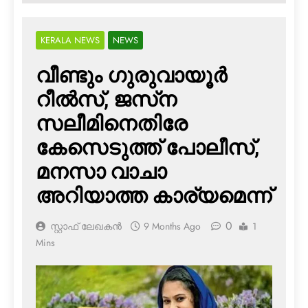
KERALA NEWS
NEWS
വീണ്ടും ഗുരുവായൂര്‍
റീല്‍സ്, ജസ്‌ന
സലീമിനെതിരേ
കേസെടുത്ത് പോലീസ്,
മനസാ വാചാ
അറിയാത്ത കാര്യമെന്ന്
0
സ്റ്റാഫ് ലേഖകൻ
9 Months Ago
1
Mins