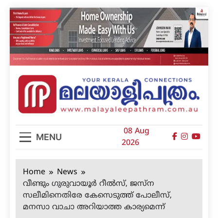
Skip
to
content
മലയാളിപത്രം
08 Aug
MENU
2026
Home
News
വീണ്ടും ഗുരുവായൂര്‍ റീല്‍സ്, ജസ്‌ന
സലീമിനെതിരേ കേസെടുത്ത് പോലീസ്,
മനസാ വാചാ അറിയാത്ത കാര്യമെന്ന്