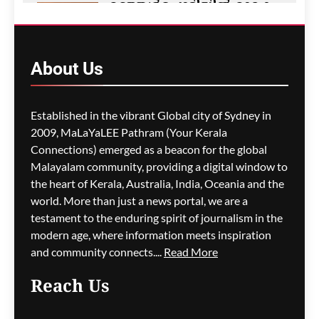
മഞ്ഞൾപ്പൊടിയിൽ മാരക
വിഷാംശമെന്ന്
കണ്ടെത്തൽ
ഗീത ദാസ്‌
12 hours ago
About
Us
0
M5 മോട്ടോർവേയിൽ
Established in the vibrant Global city of Sydney in
മാലിന്യ ട്രക്കിന് തീപിടിച്ചു;
2009, MaLaYaLEE Pathram (Your Kerala
കിലോമീറ്ററുകളോളം
Connections) emerged as a beacon for the global
ഗതാഗതക്കുരുക്ക്, മലയാളി
Malayalam community, providing a digital window to
യാത്രികരെയും ബാധിച്ചു
the heart of Kerala, Australia, India, Oceania and the
world. More than just a news portal, we are a
ഗീത ദാസ്‌
12 hours ago
0
testament to the enduring spirit of journalism in the
modern age, where information meets inspiration
and community connects....
Read More
പാരന്റ് വിസ ലഭിക്കാനുള്ള
Reach Us
കാത്തിരിപ്പിനിടെ മരിച്ചത്
1,500-ലധികം