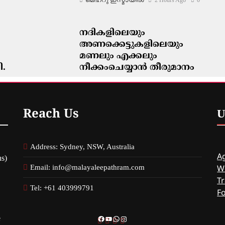
നദികളിലെയും
അണക്കെട്ടുകളിലെയും
മണലും എക്കലും
ി.
നീക്കംചെയ്യാൻ തീരുമാനം
മെഹ്റു ഇസ്മായില്‍
2 Hours Ago
0
Reach Us
U
Address: Sydney, NSW, Australia
Ag
s)
Email: info@malayaleepathram.com
W
Tr
Tel: +61 403999791
F
e
Facebook
YouTube
WhatsApp
Instagram