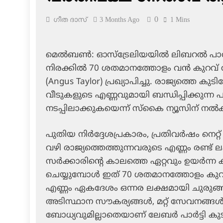
0
ഗീത ദാസ്‌
3 Months Ago
1 Mins
മെൽബൺ: ഓസ്‌ട്രേലിയയിൽ ലിബറൽ പാർട്ട
നിരക്കിൽ 70 ശതമാനത്തോളം വൻ കുറവ് വര
(Angus Taylor) പ്രഖ്യാപിച്ചു. രാജ്യത്തെ 
വീടുകളുടെ എണ്ണവുമായി ബന്ധിപ്പിക്കുന്
നടപ്പിലാക്കുകയെന്ന് സ്കൈ ന്യൂസിന് നൽ
പുതിയ നിർദ്ദേശപ്രകാരം, പ്രതിവർഷം നെറ്
വഴി രാജ്യത്തെത്തുന്നവരുടെ എണ്ണം രണ്ട്
സർക്കാരിന്റെ കാലത്തെ ഏറ്റവും ഉയർന്ന 
ചെയ്യുമ്പോൾ ഇത് 70 ശതമാനത്തോളം കുറ
എണ്ണം ഏകദേശം ഒന്നര ലക്ഷമായി ചുരുങ്ങും.
അടിസ്ഥാന സൗകര്യങ്ങൾ, മറ്റ് സേവനങ്ങൾ
ബോധ്യവുമില്ലാതെയാണ് ലേബർ പാർട്ടി കുടിയ