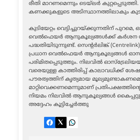
രീതി മാറണമെന്നും ടെയ്‌ലർ കുറ്റപ്പെടുത്
കണക്കുകളുടെ അടിസ്ഥാനത്തിലാകും കുടിയ
കുടിയേറ്റം വെട്ടിച്ചുറയ്ക്കുന്നതിന് പുറമ
വെൽഫെയർ ആനുകൂല്യങ്ങൾക്ക് കർശന നിയന
പദ്ധതിയിടുന്നുണ്ട്. സെന്റർലിങ്ക് (Centr
പ്രധാന വെൽഫെയർ ആനുകൂല്യങ്ങൾ ഓസ്‌ട്
പരിമിതപ്പെടുത്തും. നിലവിൽ ഓസ്‌ട്രേലി
വരെയുള്ള കാത്തിരിപ്പ് കാലാവധിക്ക് ശേ
പൗരത്വത്തിന് കൃത്യമായ മൂല്യമുണ്ടാകണമെ
മാറ്റിവെക്കണമെന്നുമാണ് പ്രതിപക്ഷത്ത
നിയമം നിലവിൽ ആനുകൂല്യങ്ങൾ കൈപ്പറ്റു
അദ്ദേഹം കൂട്ടിച്ചേർത്തു
Facebook
Twitter
LinkedIn