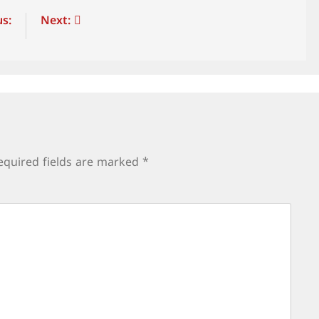
s:
Next:
equired fields are marked
*